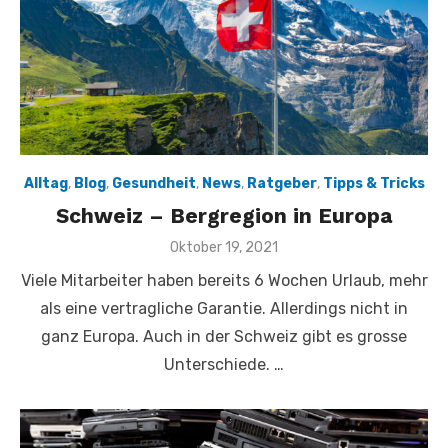
Alltag
,
Blog
,
Gesundheit
,
News
,
Ratgeber
,
Tipps & Tricks
Schweiz – Bergregion in Europa
Veröffentlicht
Oktober 19, 2021
am
Viele Mitarbeiter haben bereits 6 Wochen Urlaub, mehr
als eine vertragliche Garantie. Allerdings nicht in
ganz Europa. Auch in der Schweiz gibt es grosse
Unterschiede. …