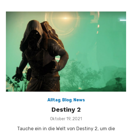
Alltag
,
Blog
,
News
Destiny 2
Veröffentlicht
Oktober 19, 2021
am
Tauche ein in die Welt von Destiny 2, um die