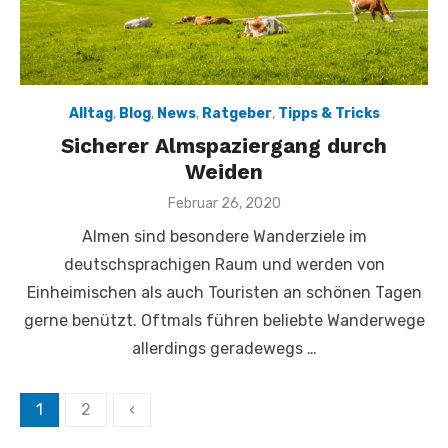
Alltag
,
Blog
,
News
,
Ratgeber
,
Tipps & Tricks
Sicherer Almspaziergang durch
Weiden
Veröffentlicht
Februar 26, 2020
am
Almen sind besondere Wanderziele im
deutschsprachigen Raum und werden von
Einheimischen als auch Touristen an schönen Tagen
gerne benützt. Oftmals führen beliebte Wanderwege
allerdings geradewegs …
Seitennummerierung
1
2
‹
der