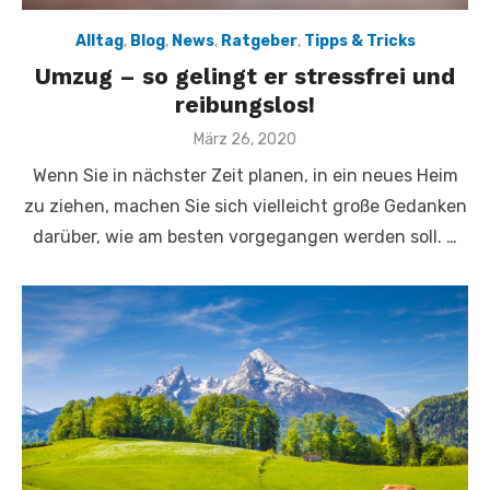
Alltag
,
Blog
,
News
,
Ratgeber
,
Tipps & Tricks
Umzug – so gelingt er stressfrei und
reibungslos!
Veröffentlicht
März 26, 2020
am
Wenn Sie in nächster Zeit planen, in ein neues Heim
zu ziehen, machen Sie sich vielleicht große Gedanken
darüber, wie am besten vorgegangen werden soll. …