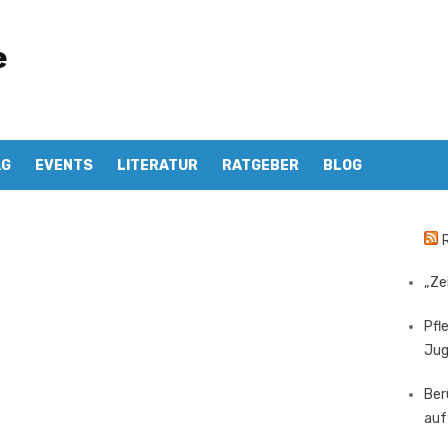
e
AG
EVENTS
LITERATUR
RATGEBER
BLOG
„Ze
Pfl
Ju
Ber
auf