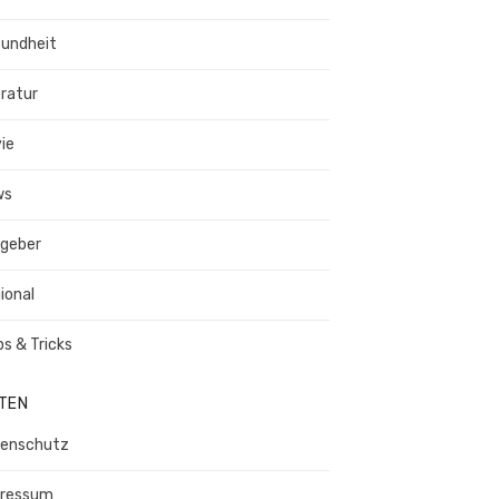
undheit
eratur
ie
ws
geber
ional
ps & Tricks
ITEN
enschutz
ressum