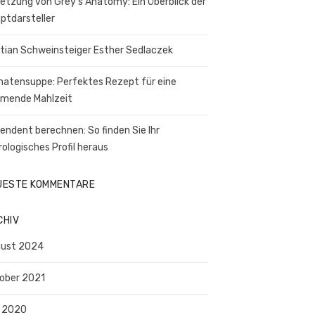
etzung von Grey’s Anatomy: Ein Überblick der
ptdarsteller
tian Schweinsteiger Esther Sedlaczek
atensuppe: Perfektes Rezept für eine
mende Mahlzeit
endent berechnen: So finden Sie Ihr
rologisches Profil heraus
UESTE KOMMENTARE
CHIV
ust 2024
ober 2021
i 2020