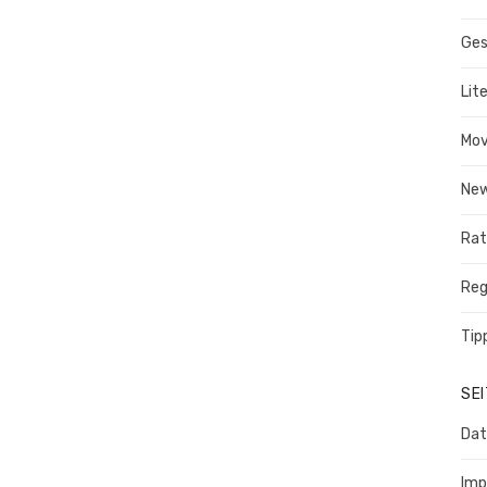
Ges
Lit
Mov
Ne
Rat
Reg
Tip
SE
Dat
Imp