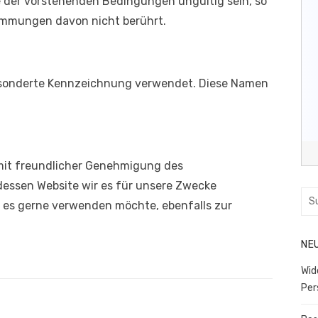
 der vorstehenden Bedingungen ungültig sein, so
timmungen davon nicht berührt.
sonderte Kennzeichnung verwendet. Diese Namen
mit freundlicher Genehmigung des
dessen Website wir es für unsere Zwecke
Suc
r es gerne verwenden möchte, ebenfalls zur
nac
NE
Wid
Per