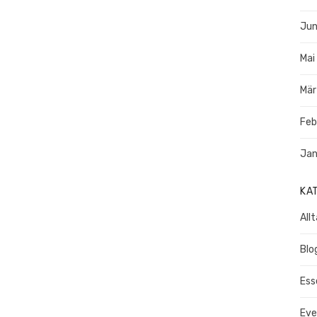
Jun
Mai
Mär
Feb
Jan
KA
All
Blo
Ess
Eve