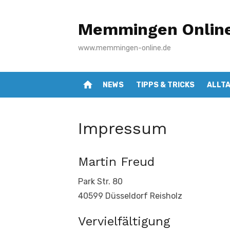
Zum
Inhalt
Memmingen Onlin
springen
www.memmingen-online.de
home
NEWS
TIPPS & TRICKS
ALLT
Impressum
Martin Freud
Park Str. 80
40599 Düsseldorf Reisholz
Vervielfältigung