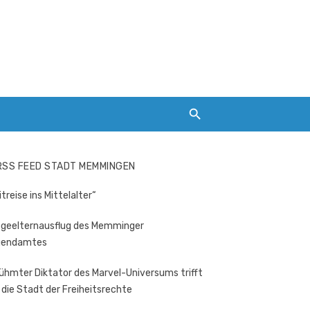
RSS FEED STADT MEMMINGEN
itreise ins Mittelalter“
egeelternausflug des Memminger
gendamtes
ühmter Diktator des Marvel-Universums trifft
 die Stadt der Freiheitsrechte