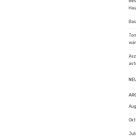
Bes
Hau
Bas
Tom
wär
Asz
ast
NE
AR
Aug
Okt
Jul