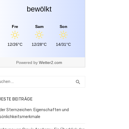
bewölkt
Fre
Sam
Son
12/26°C
12/28°C
14/31°C
Powered by
Wetter2.com
hen
SUCHEN
search
h:
UESTE BEITRÄGE
der Sternzeichen: Eigenschaften und
sönlichkeitsmerkmale