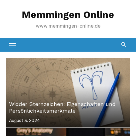
Zum
Memmingen Online
Inhalt
springen
www.memmingen-online.de
Widder Sternzeichen: Eigenschaften und
Persönlichkeitsmerkmale
Veröffentlicht
August 3, 2024
am