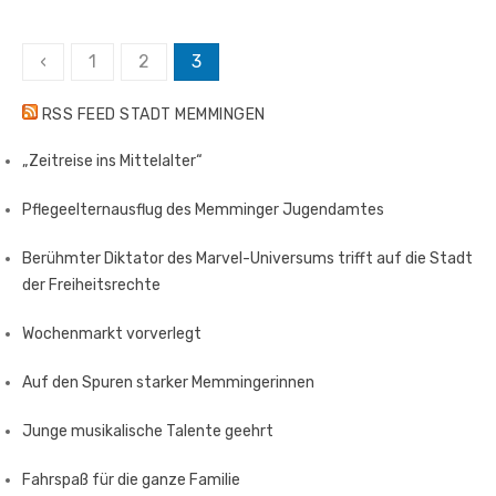
Seitennummerierung
‹
1
2
3
der
RSS FEED STADT MEMMINGEN
Beiträge
„Zeitreise ins Mittelalter“
Pflegeelternausflug des Memminger Jugendamtes
Berühmter Diktator des Marvel-Universums trifft auf die Stadt
der Freiheitsrechte
Wochenmarkt vorverlegt
Auf den Spuren starker Memmingerinnen
Junge musikalische Talente geehrt
Fahrspaß für die ganze Familie