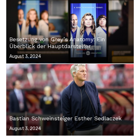
Besetzung von Grey’s Anatomy: Ein
Überblick der Hauptdarsteller
Veröffentlicht
August 3, 2024
am
Bastian Schweinsteiger Esther Sedlaczek
Veröffentlicht
August 3, 2024
am