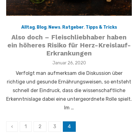
Alltag
,
Blog
,
News
,
Ratgeber
,
Tipps & Tricks
Also doch – Fleischliebhaber haben
ein höheres Risiko für Herz-Kreislauf-
Erkrankungen
Veröffentlicht
Januar 26, 2020
am
Verfolgt man aufmerksam die Diskussion über
richtige und gesunde Ernährungsweisen, so entsteht
schnell der Eindruck, dass die wissenschaftliche
Erkenntnislage dabei eine untergeordnete Rolle spielt.
Im …
Seitennummerierung
‹
1
2
3
4
der